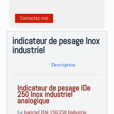
A
l
indicateur de pesage Inox
t
e
industriel
r
n
Description
a
t
i
v
Indicateur de pesage IDe
e
250 Inox industriel
:
analogique
Le
logiciel IDé 150/250 Industrie