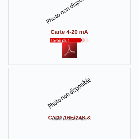
Carte 4-20 mA
En savoir plus
Carte 16E/24S &
Carte 16E/24S – IDé