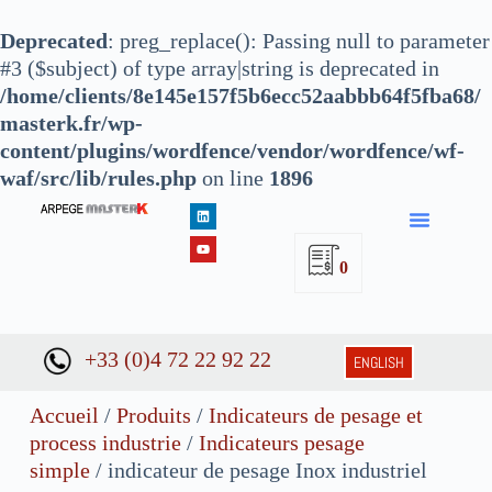
Deprecated
: preg_replace(): Passing null to parameter
#3 ($subject) of type array|string is deprecated in
/home/clients/8e145e157f5b6ecc52aabbb64f5fba68/
masterk.fr/wp-
content/plugins/wordfence/vendor/wordfence/wf-
waf/src/lib/rules.php
on line
1896
0
+33 (0)4 72 22 92 22
ENGLISH
Accueil
/
Produits
/
Indicateurs de pesage et
process industrie
/
Indicateurs pesage
simple
/ indicateur de pesage Inox industriel