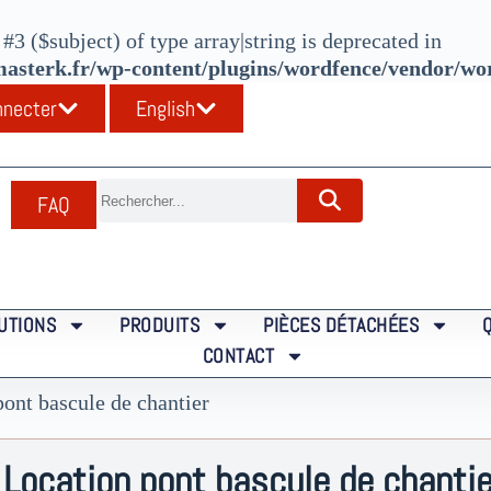
#3 ($subject) of type array|string is deprecated in
sterk.fr/wp-content/plugins/wordfence/vendor/word
nnecter
English
FAQ
UTIONS
PRODUITS
PIÈCES DÉTACHÉES
CONTACT
pont bascule de chantier
Location pont bascule de chantie