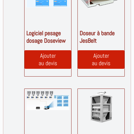
Logiciel pesage
Doseur à bande
dosage Doseview
JesBelt
Ajouter
Ajouter
au devis
au devis