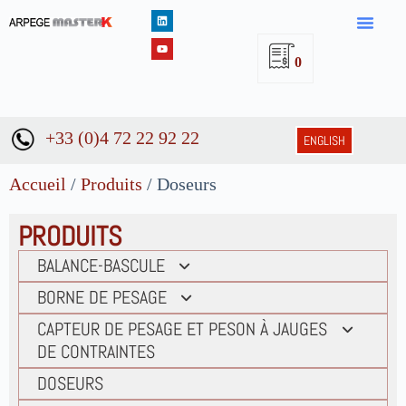
0
+33 (0)4 72 22 92 22
ENGLISH
Accueil
/
Produits
/ Doseurs
PRODUITS
BALANCE-BASCULE
Balances
BORNE DE PESAGE
Bascule 4 capteurs pieds indépendants
Accessoires contrôle accès &
CAPTEUR DE PESAGE ET PESON À JAUGES
DE CONTRAINTES
Bascule 4 capteurs sur socle
Borne sans indicateur de pesage
Bascules mono capteur
Capteurs compression colonne
DOSEURS
Bornes avec indicateur de pesage