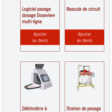
Logiciel pesage
Bascule de circuit
dosage Doseview
multi-ligne
Ajouter
Ajouter
au devis
au devis
Débitmètre à
Station de pesage