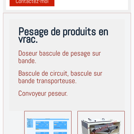
A
l
t
Pesage de produits en
e
vrac.
r
n
Doseur bascule de pesage sur
a
bande.
t
i
Bascule de circuit, bascule sur
v
bande transporteuse.
e
Convoyeur peseur.
: