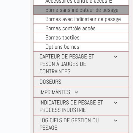
Accessoires contrôle accès &
indépendants
Borne sans indicateur de pesage
Bascule 4 capteurs sur socle
Bornes avec indicateur de pesage
Bascules mono capteur
Bornes contrôle accès
Bascules pese palettes
Bornes tactiles
Bascules surbaissées
Options bornes
CAPTEUR DE PESAGE ET
PESON À JAUGES DE
CONTRAINTES
Capteurs compression colonne
DOSEURS
Capteurs compression extra plat
IMPRIMANTES
Capteurs de pesage en cisaillement
Imprimantes listing pesage
INDICATEURS DE PESAGE ET
Capteurs de pesage en Flexion
PROCESS INDUSTRIE
Imprimantes pesage etiquettes
Capteurs de pesage en traction
autocollantes
Indicateurs de pesage dynamique
LOGICIELS DE GESTION DU
Capteurs pesage appui central
PESAGE
Imprimantes tickets pesage
Indicateurs pesage pont-bascule