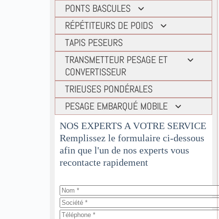
Capteurs pont-bascule
Logiciels dosage
PONTS BASCULES
Indicateurs pesage process
Logiciels pont-bascule
Indicateurs pesage simple
Peses roues &
RÉPÉTITEURS DE POIDS
Options électroniques indicateur de
Pont-bascule en béton
Convertisseur de liaison
TAPIS PESEURS
pesage
Pont-bascules pèse train
Transmetteur de poids
TRANSMETTEUR PESAGE ET
Accessoires indicateur
Ponts-bascules de chantier
CONVERTISSEUR
Ponts-bascules en acier
Transmetteur pesage et
TRIEUSES PONDÉRALES
convertisseur
PESAGE EMBARQUÉ MOBILE
Convertisseur de liaison
Pesage sur chariot élévateur
NOS EXPERTS A VOTRE SERVICE
Pesage sur pelleteuse
Remplissez le formulaire ci-dessous
afin que l'un de nos experts vous
Unité de commande LANX HD
recontacte rapidement