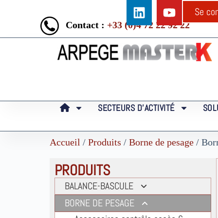
Se co
Contact :
+33 (0)4 72 22 92 22
SECTEURS D’ACTIVITÉ
SOL
Accueil
/
Produits
/
Borne de pesage
/ Bor
PRODUITS
BALANCE-BASCULE
Balances
BORNE DE PESAGE
Bascule 4 capteurs pieds