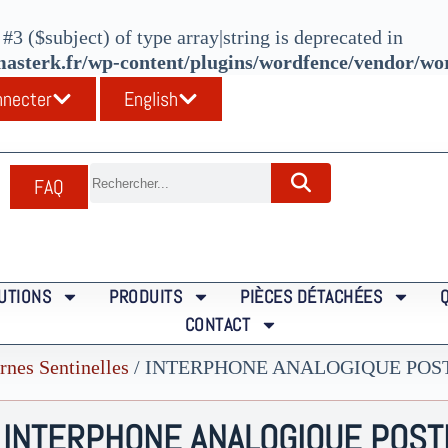
#3 ($subject) of type array|string is deprecated in
sterk.fr/wp-content/plugins/wordfence/vendor/word
nnecter
English
FAQ
UTIONS
PRODUITS
PIÈCES DÉTACHÉES
CONTACT
rnes Sentinelles
/ INTERPHONE ANALOGIQUE POS
INTERPHONE ANALOGIQUE POST