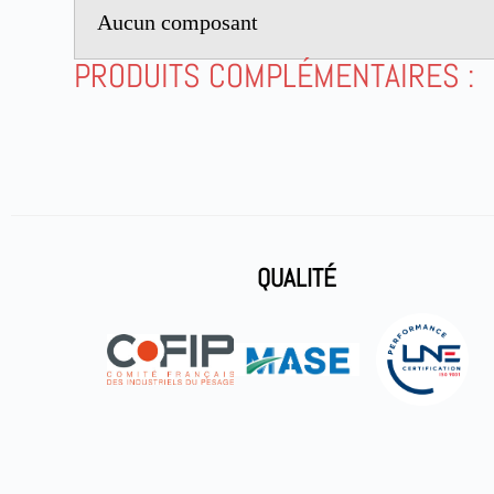
Aucun composant
r
n
PRODUITS COMPLÉMENTAIRES :
a
t
i
v
e
:
QUALITÉ