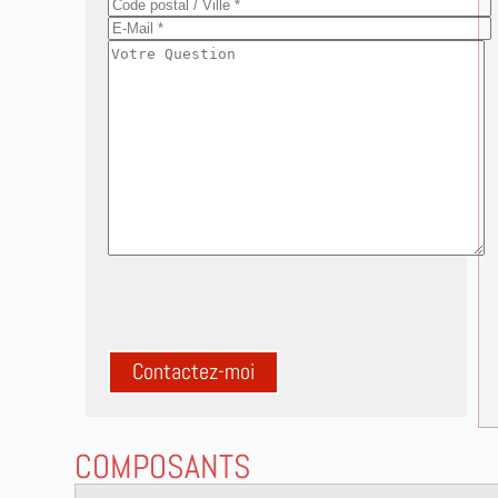
A
l
COMPOSANTS
t
e