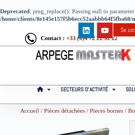
Deprecated
: preg_replace(): Passing null to parameter 
/home/clients/8e145e157f5b6ecc52aabbb64f5fba68/ma
Se co
Contact :
+33 (0)4 72 22 92 22
SECTEURS D’ACTIVITÉ
SOL
Accueil
/
Pièces détachées
/
Pieces bornes
/
Bo