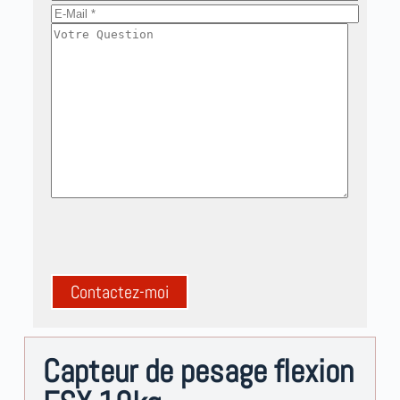
A
l
Capteur de pesage flexion
t
e