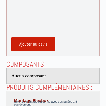
Ajouter au devis
COMPOSANTS
Aucun composant
PRODUITS COMPLÉMENTAIRES :
Montage Flexbox
Ce kit de montage est conçu avec des butées anti
soulèvement….