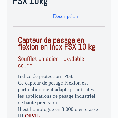
FSX 10kg
r
n
Description
a
t
i
v
Capteur de pesage en
e
flexion en inox FSX 10 kg
:
Soufflet en acier inoxydable
soudé
Indice de protection IP68.
Ce capteur de pesage Flexion est
particulièrement adapté pour toutes
les applications de pesage industriel
de haute précision.
Il est homologué en 3 000 d en classe
III
OIML
.